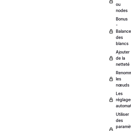
ou
nodes
Bonus
-
Balance
des
blancs
Ajouter
de la
netteté
Renom
les
nœuds
Les
réglage
automa
Utiliser
des
paramè