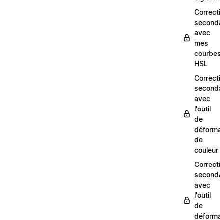
Correct
seconda
avec
mes
courbe
HSL
Correct
seconda
avec
l'outil
de
déforma
de
couleur
Correct
seconda
avec
l'outil
de
déforma