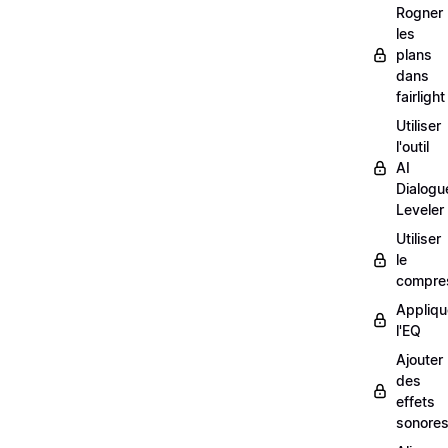
Rogner
les
plans
dans
fairlight
Utiliser
l'outil
AI
Dialogu
Leveler
Utiliser
le
compre
Appliqu
l'EQ
Ajouter
des
effets
sonore