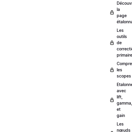
Découvr
la
page
étalonn
Les
outils
de
correct
primair
Compre
les
scopes
Etalonn
avec
lift,
gamma
et
gain
Les
nœuds