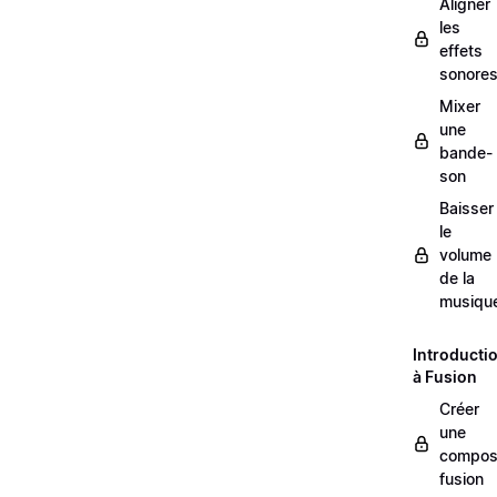
Aligner
les
effets
sonore
Mixer
une
bande-
son
Baisser
le
volume
de la
musiqu
Introducti
à Fusion
Créer
une
composi
fusion