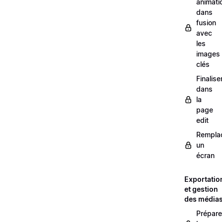
animati
dans
fusion
avec
les
images
clés
Finalise
dans
la
page
edit
Rempla
un
écran
Exportatio
et gestion
des média
Prépare