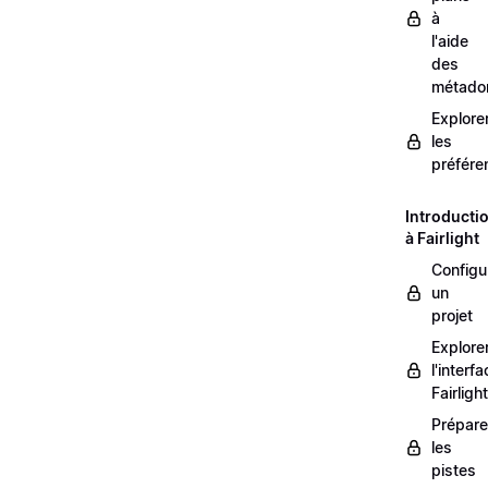
à
l'aide
des
métado
Explore
les
préfére
Introducti
à Fairlight
Configu
un
projet
Explore
l'interf
Fairlight
Prépare
les
pistes