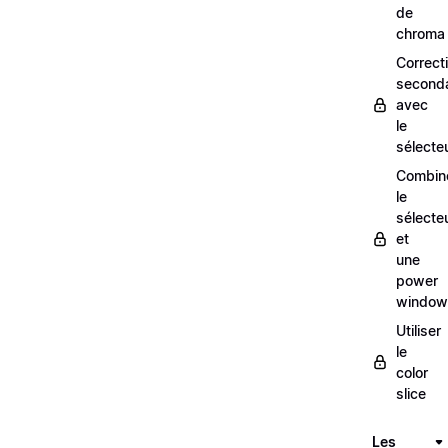
de
chroma
Correct
seconda
avec
le
sélecte
Combin
le
sélecte
et
une
power
window
Utiliser
le
color
slice
Les