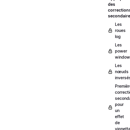
des
correction
secondair
Les
roues
log
Les
power
window
Les
nœuds
inversé
Premièr
correct
seconda
pour
un
effet
de
vignett