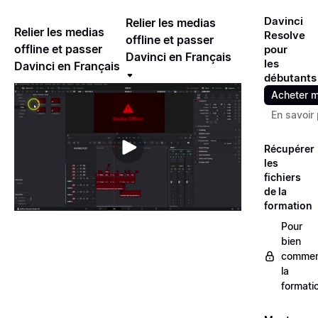
Davinci
Relier les medias
Relier les medias
Resolve
offline et passer
offline et passer
pour
Davinci en Français
les
Davinci en Français
débutants
Acheter m
En savoir 
Récupérer
les
fichiers
de la
formation
Pour
bien
commen
la
formati