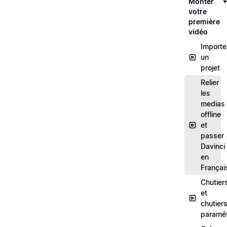
Monter
votre
première
vidéo
Importe
un
projet
Relier
les
medias
offline
et
passer
Davinci
en
Françai
Chutier
et
chutier
paramét