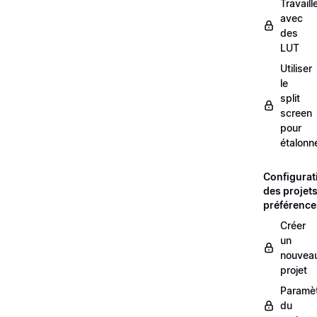
Travaill
avec
des
LUT
Utiliser
le
split
screen
pour
étalonn
Configurat
des projets
préférence
Créer
un
nouvea
projet
Paramè
du