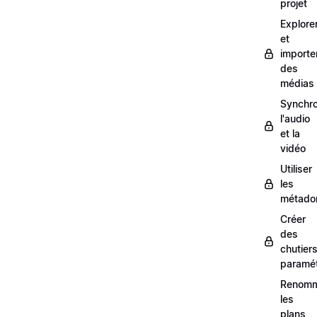
projet
Explore
et
importe
des
médias
Synchro
l'audio
et la
vidéo
Utiliser
les
métado
Créer
des
chutier
paramét
Renom
les
plans