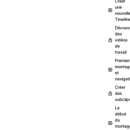
Créer
une
nouvell
Timelin
Découv
des
vidéos
de
travail
Premier
montag
et
navigat
Créer
des
subclip
Le
début
du
montag