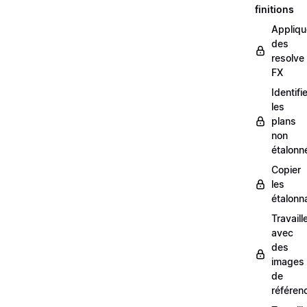
finitions
Appliqu
des
resolve
FX
Identifi
les
plans
non
étalonn
Copier
les
étalonn
Travaill
avec
des
images
de
référen