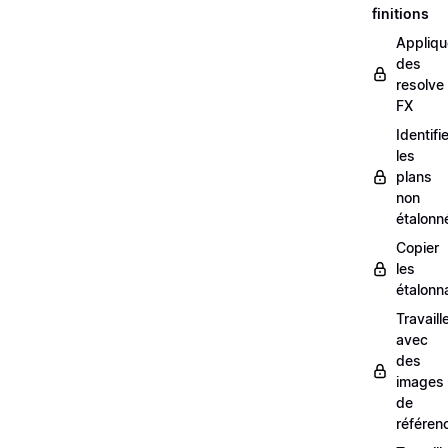
finitions
Appliqu
des
resolve
FX
Identifi
les
plans
non
étalonn
Copier
les
étalonn
Travaill
avec
des
images
de
référen