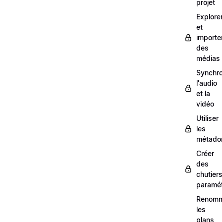
projet
Explore
et
importe
des
médias
Synchro
l'audio
et la
vidéo
Utiliser
les
métado
Créer
des
chutier
paramét
Renom
les
plans