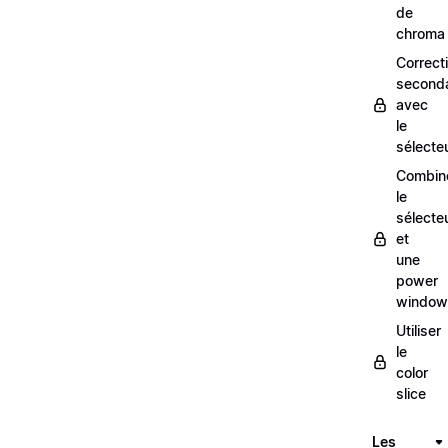
de
chroma
Correct
seconda
avec
le
sélecte
Combin
le
sélecte
et
une
power
window
Utiliser
le
color
slice
Les