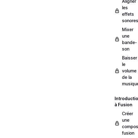
Aligner
les
effets
sonore
Mixer
une
bande-
son
Baisser
le
volume
de la
musiqu
Introducti
à Fusion
Créer
une
composi
fusion