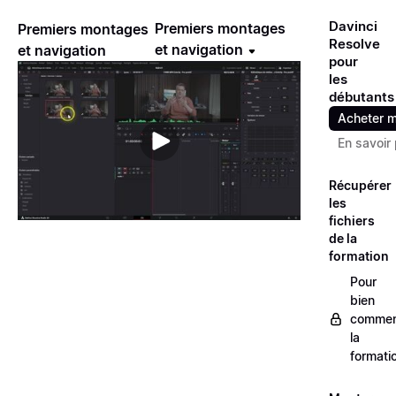
Davinci
Premiers montages
Premiers montages
Resolve
et navigation
et navigation
pour
les
débutants
Acheter m
En savoir 
Récupérer
les
fichiers
de la
formation
Pour
bien
commen
la
formati