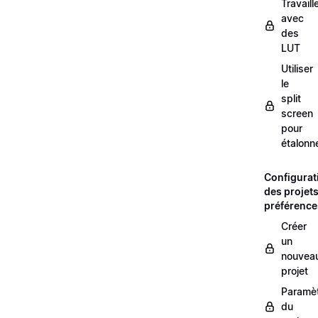
Travaill
avec
des
LUT
Utiliser
le
split
screen
pour
étalonn
Configurat
des projets
préférence
Créer
un
nouvea
projet
Paramè
du