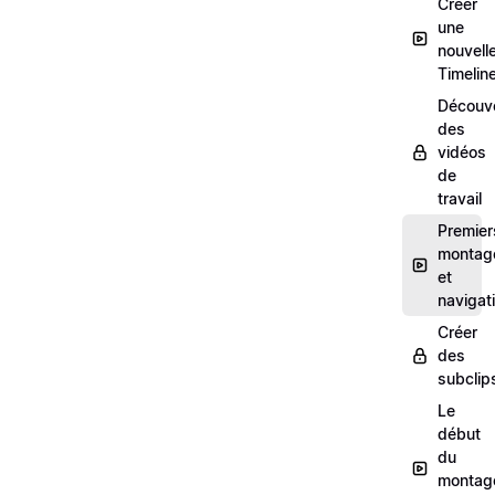
Créer
une
nouvell
Timelin
Découv
des
vidéos
de
travail
Premier
montag
et
navigat
Créer
des
subclip
Le
début
du
montag