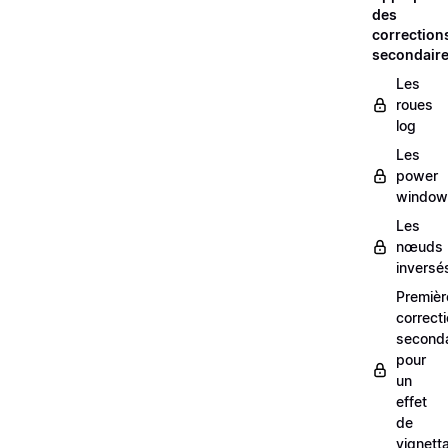
des
correction
secondair
Les
roues
log
Les
power
window
Les
nœuds
inversé
Premièr
correct
seconda
pour
un
effet
de
vignett