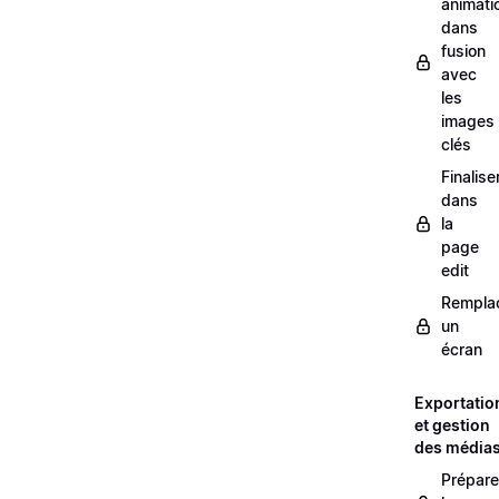
animati
dans
fusion
avec
les
images
clés
Finalise
dans
la
page
edit
Rempla
un
écran
Exportatio
et gestion
des média
Prépare