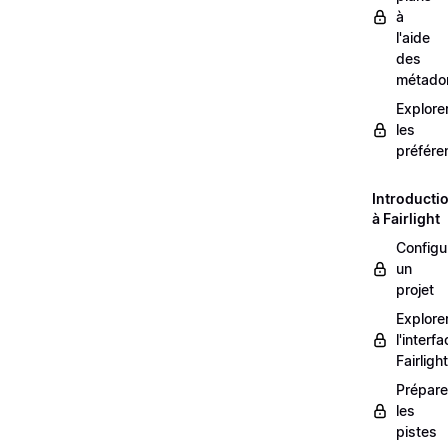
à
l'aide
des
métado
Explore
les
préfére
Introducti
à Fairlight
Configu
un
projet
Explore
l'interf
Fairlight
Prépare
les
pistes