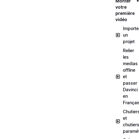
Monter
votre
première
vidéo
Importe
un
projet
Relier
les
medias
offline
et
passer
Davinci
en
Françai
Chutier
et
chutier
paramét