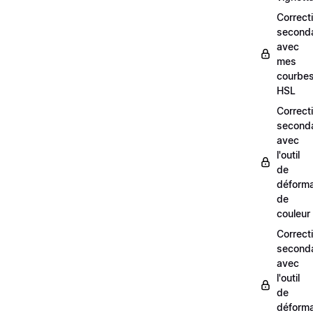
Correct
seconda
avec
mes
courbe
HSL
Correct
seconda
avec
l'outil
de
déforma
de
couleur
Correct
seconda
avec
l'outil
de
déforma