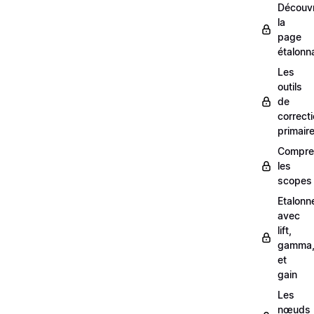
Découvr
la
page
étalonn
Les
outils
de
correct
primair
Compre
les
scopes
Etalonn
avec
lift,
gamma
et
gain
Les
nœuds