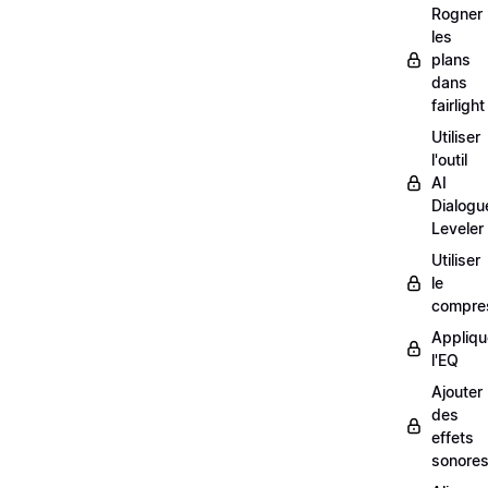
Rogner
les
plans
dans
fairlight
Utiliser
l'outil
AI
Dialogu
Leveler
Utiliser
le
compre
Appliqu
l'EQ
Ajouter
des
effets
sonore