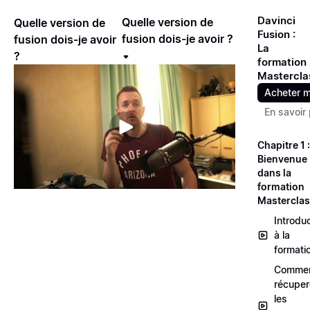
Davinci
Quelle version de
Quelle version de
Fusion :
fusion dois-je avoir ?
fusion dois-je avoir
La
?
formation
Mastercla
Acheter m
En savoir 
Chapitre 1 :
Bienvenue
dans la
formation
Mastercla
Introdu
à la
formati
Comme
récuper
les