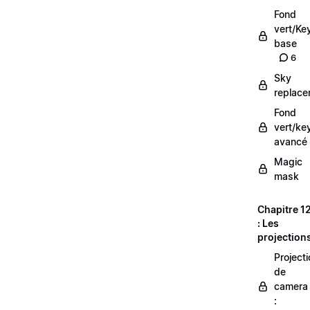
Fond
vert/Ke
base
6
Sky
replac
Fond
vert/ke
avancé
Magic
mask
Chapitre 1
: Les
projection
Projecti
de
camera
: