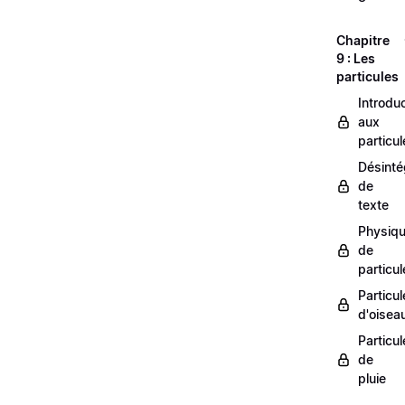
Chapitre
9 : Les
particules
Introdu
aux
particul
Désinté
de
texte
Physiq
de
particul
Particul
d'oisea
Particul
de
pluie