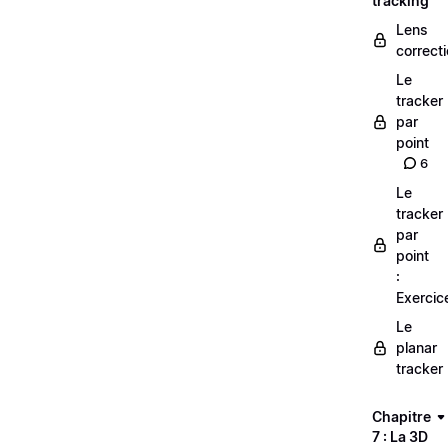
tracking
Lens
correct
Le
tracker
par
point
6
Le
tracker
par
point
:
Exercic
Le
planar
tracker
Chapitre
7 : La 3D