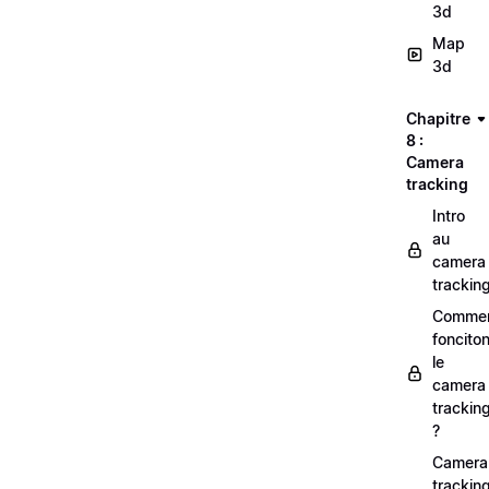
3d
Map
3d
Chapitre
8 :
Camera
tracking
Intro
au
camera
trackin
Comme
foncito
le
camera
trackin
?
Camera
trackin