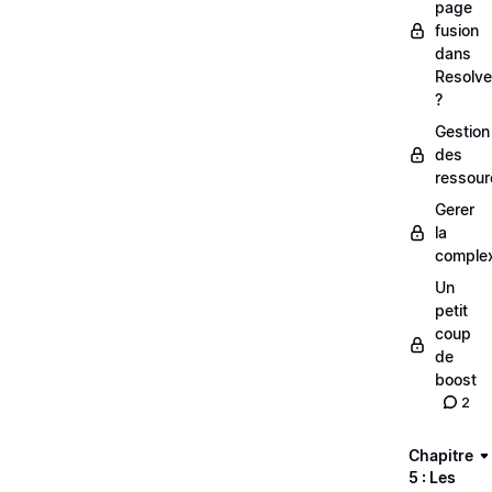
page
fusion
dans
Resolve
?
Gestion
des
ressour
Gerer
la
complex
Un
petit
coup
de
boost
2
Chapitre
5 : Les