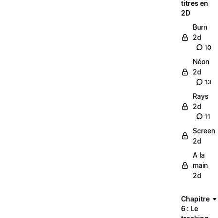
titres en
2D
Burn
2d
10
Néon
2d
13
Rays
2d
11
Screen
2d
A la
main
2d
Chapitre
6 : Le