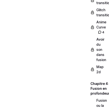
transiti
Glitch
transiti
Anime
Curve
4
Avoir
du
son
dans
fusion
Map
2d
Chapitre 4 
Fusion en
profondeu
Fusion
ou la