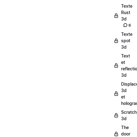
Texte
Rust
3d
6
Texte
spot
3d
Text
et
reflecti
3d
Displac
3d
et
hologr
Scratch
3d
The
door