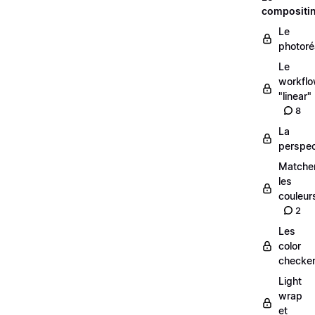
compositi
Le
photoré
Le
workfl
"linear"
8
La
perspec
Matche
les
couleur
2
Les
color
checke
Light
wrap
et