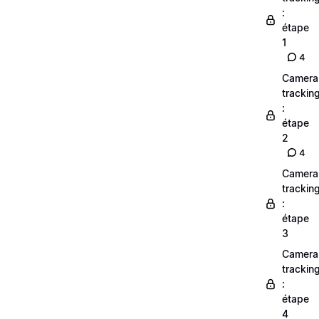
:
étape
1
4
Camera
trackin
:
étape
2
4
Camera
trackin
:
étape
3
Camera
trackin
:
étape
4