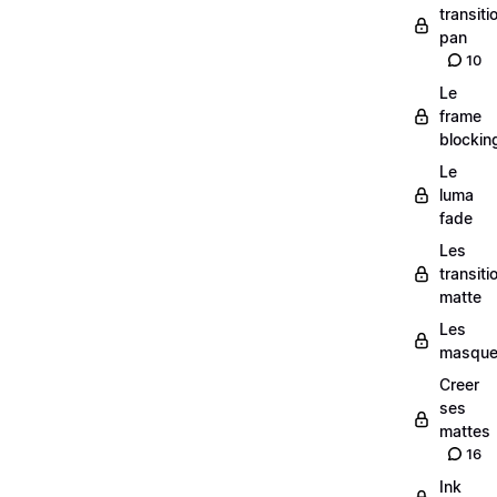
transiti
pan
10
Le
frame
blockin
Le
luma
fade
Les
transiti
matte
Les
masqu
Creer
ses
mattes
16
Ink