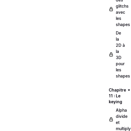
glitchs
avec
les
shapes
De
la
2D à
la
3D
pour
les
shapes
Chapitre
11 : Le
keying
Alpha
divide
et
multiply