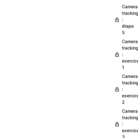
Camera
trackin
:
étape
5
Camera
trackin
:
exercic
1
Camera
trackin
:
exercic
2
Camera
trackin
:
exercic
3