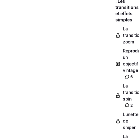
: Les
transitions
et effets
simples
La
transiti
zoom
Reprodu
un
objectif
vintage
6
La
transiti
spin
2
Lunette
de
sniper
La