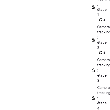
:
étape
1
4
Camera
trackin
:
étape
2
4
Camera
trackin
:
étape
3
Camera
trackin
:
étape
4