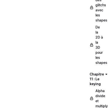
glitchs
avec
les
shapes
De
la
2D à
la
3D
pour
les
shapes
Chapitre
11 : Le
keying
Alpha
divide
et
multiply