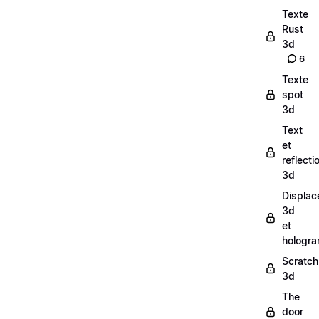
Texte
Rust
3d
6
Texte
spot
3d
Text
et
reflecti
3d
Displac
3d
et
hologr
Scratch
3d
The
door