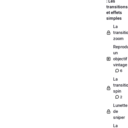
: Les
transitions
et effets
simples
La
transiti
zoom
Reprodu
un
objectif
vintage
6
La
transiti
spin
2
Lunette
de
sniper
La