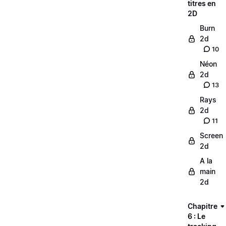
titres en
2D
Burn
2d
10
Néon
2d
13
Rays
2d
11
Screen
2d
A la
main
2d
Chapitre
6 : Le