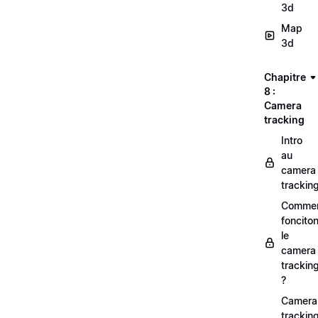
3d
Map
3d
Chapitre
8 :
Camera
tracking
Intro
au
camera
trackin
Comme
foncito
le
camera
trackin
?
Camera
trackin