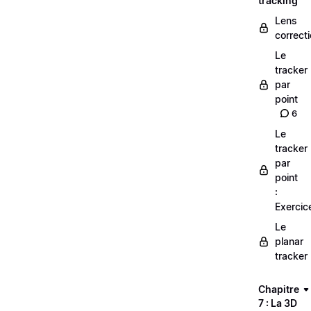
tracking
Lens
correct
Le
tracker
par
point
6
Le
tracker
par
point
:
Exercic
Le
planar
tracker
Chapitre
7 : La 3D