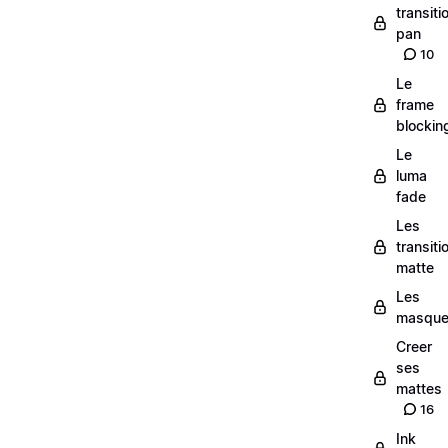
transiti
pan
10
Le
frame
blockin
Le
luma
fade
Les
transiti
matte
Les
masqu
Creer
ses
mattes
16
Ink