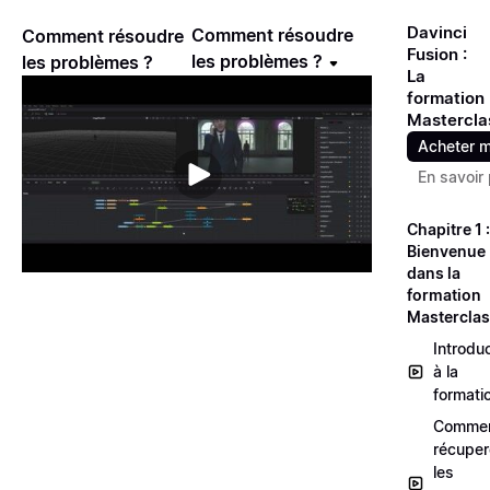
Davinci
Comment résoudre
Comment résoudre
Fusion :
les problèmes ?
les problèmes ?
La
formation
Mastercla
Acheter m
En savoir 
Chapitre 1 :
Bienvenue
dans la
formation
Mastercla
Introdu
à la
formati
Comme
récuper
les