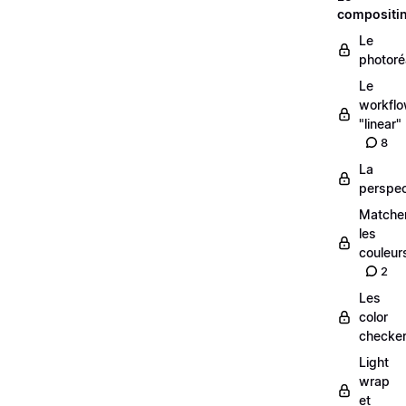
compositi
Le
photoré
Le
workfl
"linear"
8
La
perspec
Matche
les
couleur
2
Les
color
checke
Light
wrap
et