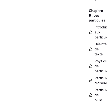
Chapitre
9 : Les
particules
Introdu
aux
particul
Désinté
de
texte
Physiq
de
particul
Particul
d'oisea
Particul
de
pluie