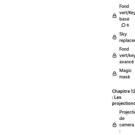
Fond
vert/Ke
base
6
Sky
replac
Fond
vert/ke
avancé
Magic
mask
Chapitre 1
: Les
projection
Projecti
de
camera
: