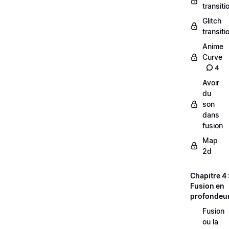
transiti
Glitch
transiti
Anime
Curve
4
Avoir
du
son
dans
fusion
Map
2d
Chapitre 4 
Fusion en
profondeu
Fusion
ou la