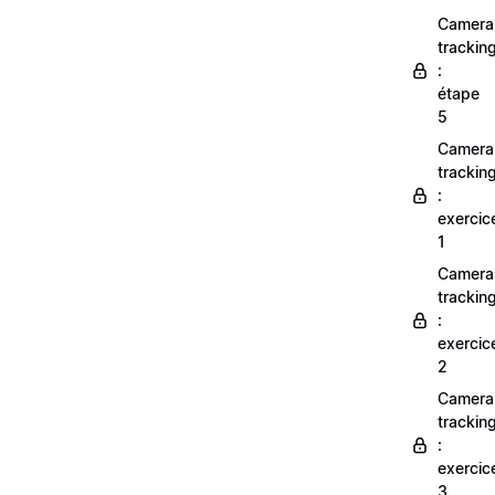
Camera
trackin
:
étape
5
Camera
trackin
:
exercic
1
Camera
trackin
:
exercic
2
Camera
trackin
:
exercic
3